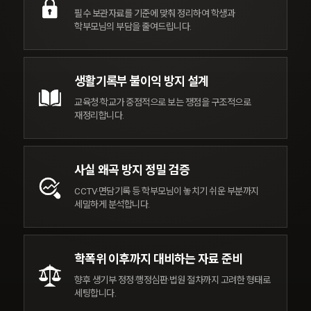
서울고등법원 판사
필수 보관자료를 기준에 맞춰
정리하여 학생과
학부모님의
부담을 줄여드립니다.
생활기록부
불이익 방지 설계
억울함은 바로잡고, 피해는 회복될 수 있도록
교육청·학교가 중점적으로 보는
쟁점을 구조적으로
한 사람의 미래를 지킨다는 책임감으로 대응하겠습니다.
재정리합니다.
사실 왜곡 방지
정밀 검증
CCTV·면담기록 등 학부모님이
놓치기 쉬운 부분까지
세밀하게
분석합니다.
학폭위 이후까지
대비하는 자료 준비
향후 생기부 정정·행정심판·법원
절차까지 고려한 형태로
세팅합니다.