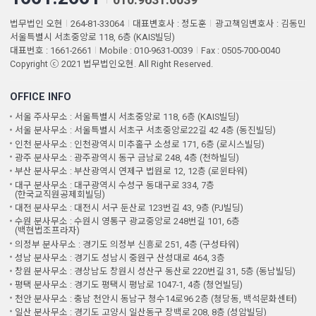
법무법인 오현
264-81-33064
대표변호사 : 정도훈
광고책임변호사 : 김동민
서울특별시 서초중앙로 118, 6층 (KAIS빌딩)
대표번호 : 1661-2661
Mobile : 010-9631-0039
Fax : 0505-700-0040
Copyright ⓒ 2021 법무법인오현. All Right Reserved.
OFFICE INFO
서울 주사무소 : 서울특별시 서초중앙로 118, 6층 (KAIS빌딩)
서울 분사무소 : 서울특별시 서초구 서초중앙로22길 42 4층 (동진빌딩)
인천 분사무소 : 인천광역시 미추홀구 소성로 171, 6층 (로시스빌딩)
광주 분사무소 : 광주광역시 동구 금남로 248, 4층 (천하빌딩)
부산 분사무소 : 부산광역시 연제구 법원로 12, 12층 (로윈타워)
대구 분사무소 : 대구광역시 수성구 동대구로 334, 7층
(한국교직원공제회빌딩)
대전 분사무소 : 대전시 서구 둔산로 123번길 43, 9층 (PJ빌딩)
수원 분사무소 : 수원시 영통구 광교중앙로 248번길 101, 6층
(백현법조프라자)
의정부 분사무소 : 경기도 의정부 신흥로 251, 4층 (구성타워)
성남 분사무소 : 경기도 성남시 중원구 산성대로 464, 3층
창원 분사무소 : 경상남도 창원시 성산구 동산로 220번길 31, 5층 (동남빌딩)
평택 분사무소 : 경기도 평택시 평남로 1047-1, 4층 (청언빌딩)
천안 분사무소 : 충남 천안시 동남구 청수14로96 2층 (청당동, 백석문화센터)
일산 분사무소 : 경기도 고양시 일산동구 장백로 208, 8층 (성암빌딩)