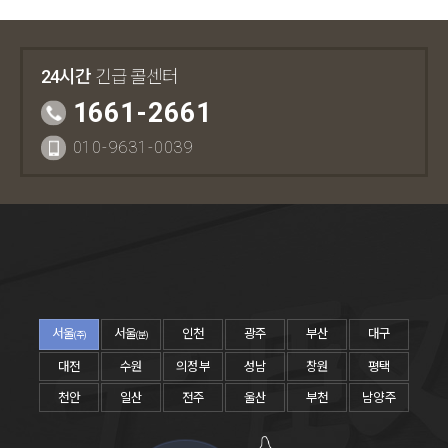
24시간
긴급 콜센터
1661-2661
010-9631-0039
서울
서울
인천
광주
부산
대구
(주)
(분)
대전
수원
의정부
성남
창원
평택
천안
일산
전주
울산
부천
남양주