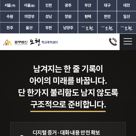
서울
서울
인천
광주
부산
대구
대전
(주)
(분)
수원
의정부
성남
창원
평택
천안
일산
전주
울산
부천
남양주
30년 간 법원에서 쌓아온 경험으로,
자녀의 미래에 불이익이 남지 않도록
책임지고 지켜드리겠습니다.
변호사가 이끄는
오늘날 학교폭력 사건은
자녀의 문제 앞에서 부모는 어떤 선택도
생기부 기록 삭제·학폭위 대응
그래서 법무법인 오현은,
법무법인 오현
학교폭력센터
지금의 문제가 아니라
쉽게 할 수 없습니다.
학폭 재심·소년재판까지
학교폭력 전 과정을 아는 전문가
들을
남겨지는 한 줄 기록이
자녀의 미래가 걸린 일
입니다.
법무법인 오현 학교폭력 드림팀
이
한 팀으로 모았습니다.
이태수 변호사
아이의 미래를 바꿉니다.
자녀의 사건을 끝까지 지켜냅니다.
가정법원장 역임
단 한가지 불리함도 남지 않도록
광주가정법원장
구조적으로 준비합니다.
서울가정법원 수석부장
서울가정법원 부장판사(전문법관)
서울중앙지방법원 부장판사
수원지방법원(안산) 및 대전지방법원
디지털 증거 · 대화 내용
안전 확보
부장판사