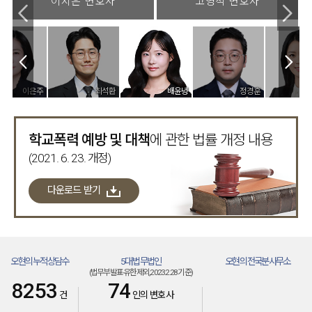
이지은 변호사
고영석 변호사
최석환
배윤녕
정경훈
김태연
학교폭력 예방 및 대책
에 관한 법률 개정 내용
(2021. 6. 23. 개정)
다운로드 받기
오현의 누적상담수
5대 법무법인
오현의 전국분사무소
(법무부발표·유한제외, 2023.2.28 기준)
(주)
(분)
8253
74
건
인의 변호사